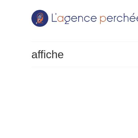
affiche
LOCMINÉ COMMERCE NOTRE CLIENT Locminé Comm
avant la ville et les commerces qui la font vivre
différents évènements organisés par …
Lire la suit
affiche
,
communication visuelle
,
créations graphiques
,
dessin
,
illustr