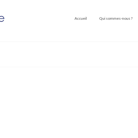
Accueil
Qui sommes-nous ?
erce rassemble plus de 80 commerçants de Locminé pour mettr
 ! NOTRE MISSION Création d'affiches évènementielles Pour annoncer le
e
ation