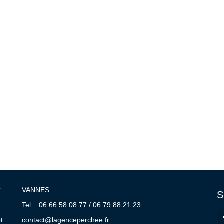
?
VANNES
S
Tel. : 06 66 58 08 77 / 06 79 88 21 23
t
contact@lagenceperchee.fr