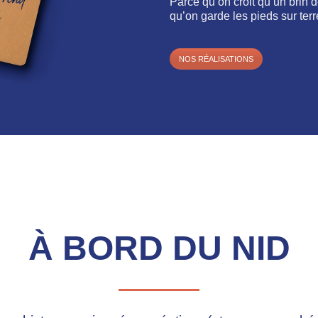
Parce qu’on croit qu’un brin de
qu’on garde les pieds sur terr
NOS RÉALISATIONS
À BORD DU NID