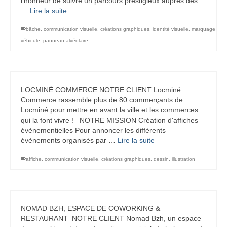
l’honneur de suivre un parcours prestigieux auprès des
…
Lire la suite
bâche
,
communication visuelle
,
créations graphiques
,
identité visuelle
,
marquage
véhicule
,
panneau alvéolaire
LOCMINÉ COMMERCE NOTRE CLIENT Locminé
Commerce rassemble plus de 80 commerçants de
Locminé pour mettre en avant la ville et les commerces
qui la font vivre ! NOTRE MISSION Création d'affiches
évènementielles Pour annoncer les différents
évènements organisés par …
Lire la suite
affiche
,
communication visuelle
,
créations graphiques
,
dessin
,
illustration
NOMAD BZH, ESPACE DE COWORKING &
RESTAURANT NOTRE CLIENT Nomad Bzh, un espace