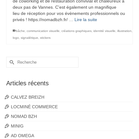
de coworking et de restauration convivial et chaleureux à
deux pas de Vannes. C'est également un magnifique
lieu de réception pour vos évènements professionnels ou
privés ! https://nomadbzh.fr/ …
Lire la suite
bâche
,
communication visuelle
,
créations graphiques
,
identité visuelle
,
illustration
,
logo
,
signalétique
,
stickers
Rechercher :
Articles récents
CALVEZ BREIZH
LOCMINÉ COMMERCE
NOMAD BZH
MINIG
AD OMEGA