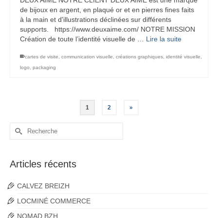
DEUX AIME NOTRE CLIENT DEUX AIME est une marque
de bijoux en argent, en plaqué or et en pierres fines faits
à la main et d'illustrations déclinées sur différents
supports. https://www.deuxaime.com/ NOTRE MISSION
Création de toute l’identité visuelle de …
Lire la suite
cartes de visite
,
communication visuelle
,
créations graphiques
,
identité visuelle
,
logo
,
packaging
1
2
»
Rechercher :
Articles récents
CALVEZ BREIZH
LOCMINÉ COMMERCE
NOMAD BZH