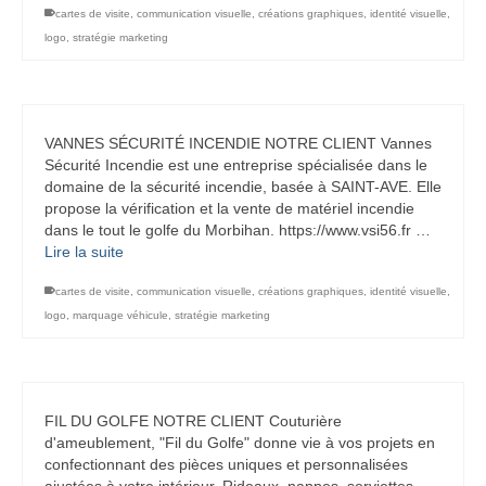
cartes de visite
,
communication visuelle
,
créations graphiques
,
identité visuelle
,
logo
,
stratégie marketing
VANNES SÉCURITÉ INCENDIE NOTRE CLIENT Vannes
Sécurité Incendie est une entreprise spécialisée dans le
domaine de la sécurité incendie, basée à SAINT-AVE. Elle
propose la vérification et la vente de matériel incendie
dans le tout le golfe du Morbihan. https://www.vsi56.fr …
Lire la suite
cartes de visite
,
communication visuelle
,
créations graphiques
,
identité visuelle
,
logo
,
marquage véhicule
,
stratégie marketing
FIL DU GOLFE NOTRE CLIENT Couturière
d'ameublement, "Fil du Golfe" donne vie à vos projets en
confectionnant des pièces uniques et personnalisées