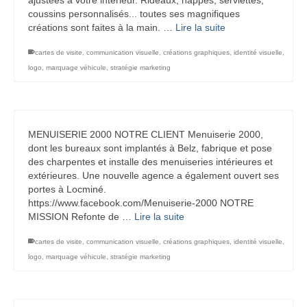
ajustées à votre intérieur. Rideaux, nappes, serviettes,
coussins personnalisés... toutes ses magnifiques
créations sont faites à la main. …
Lire la suite
cartes de visite
,
communication visuelle
,
créations graphiques
,
identité visuelle
,
logo
,
marquage véhicule
,
stratégie marketing
MENUISERIE 2000 NOTRE CLIENT Menuiserie 2000,
dont les bureaux sont implantés à Belz, fabrique et pose
des charpentes et installe des menuiseries intérieures et
extérieures. Une nouvelle agence a également ouvert ses
portes à Locminé.
https://www.facebook.com/Menuiserie-2000 NOTRE
MISSION Refonte de …
Lire la suite
cartes de visite
,
communication visuelle
,
créations graphiques
,
identité visuelle
,
logo
,
marquage véhicule
,
stratégie marketing