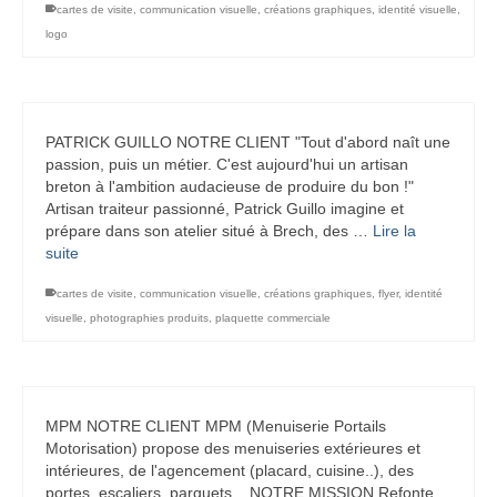
cartes de visite
,
communication visuelle
,
créations graphiques
,
identité visuelle
,
logo
PATRICK GUILLO NOTRE CLIENT "Tout d'abord naît une
passion, puis un métier. C'est aujourd'hui un artisan
breton à l'ambition audacieuse de produire du bon !"
Artisan traiteur passionné, Patrick Guillo imagine et
prépare dans son atelier situé à Brech, des …
Lire la
suite
cartes de visite
,
communication visuelle
,
créations graphiques
,
flyer
,
identité
visuelle
,
photographies produits
,
plaquette commerciale
MPM NOTRE CLIENT MPM (Menuiserie Portails
Motorisation) propose des menuiseries extérieures et
intérieures, de l'agencement (placard, cuisine..), des
portes, escaliers, parquets... NOTRE MISSION Refonte