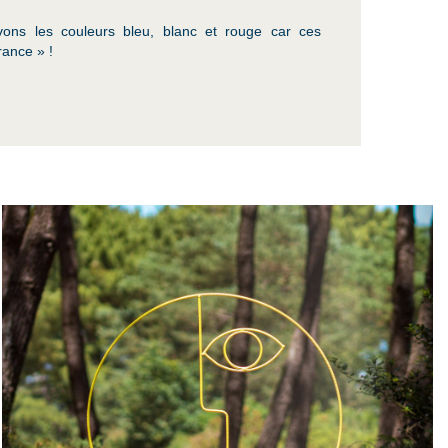
uvons les couleurs bleu, blanc et rouge car ces
rance » !