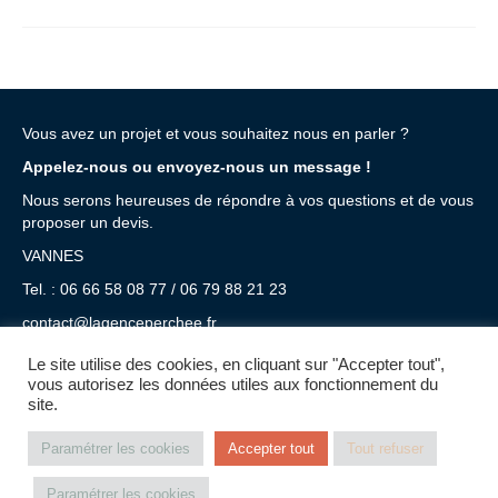
Vous avez un projet et vous souhaitez nous en parler ?
Appelez-nous ou envoyez-nous un message !
Nous serons heureuses de répondre à vos questions et de vous
proposer un devis.
VANNES
Tel. : 06 66 58 08 77 / 06 79 88 21 23
contact@lagenceperchee.fr
SUIVEZ-NOUS !
Le site utilise des cookies, en cliquant sur "Accepter tout",
vous autorisez les données utiles aux fonctionnement du
site.
Paramétrer les cookies
Accepter tout
Tout refuser
RGPD
Mentions légales
Plan du site
Contact
Paramétrer les cookies